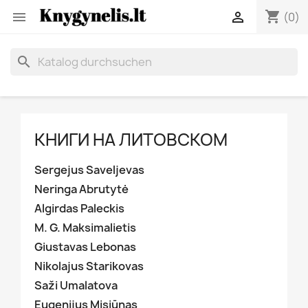
shopping_cart


(0)
search
КНИГИ НА ЛИТОВСКОМ
Sergejus Saveljevas
Neringa Abrutytė
Algirdas Paleckis
M. G. Maksimalietis
Giustavas Lebonas
Nikolajus Starikovas
Saži Umalatova
Eugenijus Misiūnas