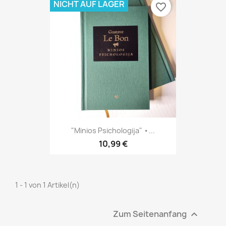
NICHT AUF LAGER
favorite_border
"Minios Psichologija" •...
10,99 €
1 - 1 von 1 Artikel(n)
Zum Seitenanfang
