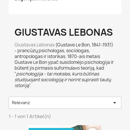
GIUSTAVAS LEBONAS
Giustavas Lebonas
(Gustave Le Bon, 1841-1931)
- prancūzų psichologas, sociologas,
antropologas ir istorikas. 1870-ais metais
Gustave Le Bon ypač susidomėjo psichologija ir
būtent jis pirmasis suformulavo teoriją, kad
"
psichologjija - tai mokslas, kuris būtinas
studijuojant sociologiją ir norint suprasti tautų
istoriją
".

Relevanz
1 - 1 von 1 Artikel(n)