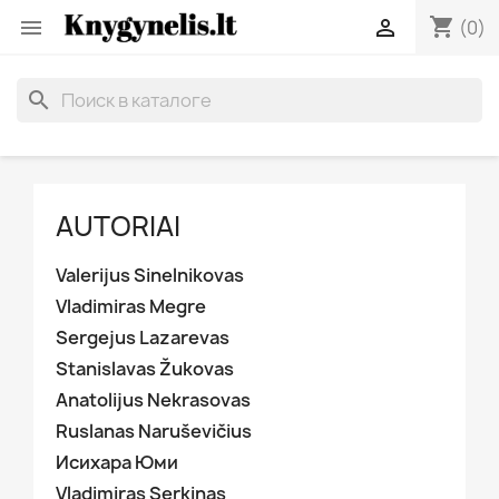
shopping_cart


(0)
search
AUTORIAI
Valerijus Sinelnikovas
Vladimiras Megre
Sergejus Lazarevas
Stanislavas Žukovas
Anatolijus Nekrasovas
Ruslanas Naruševičius
Исихара Юми
Vladimiras Serkinas