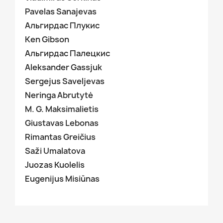
Pavelas Sanajevas
Альгирдас Плукис
Ken Gibson
Альгирдас Палецкис
Aleksander Gassjuk
Sergejus Saveljevas
Neringa Abrutytė
M. G. Maksimalietis
Giustavas Lebonas
Rimantas Greičius
Saži Umalatova
Juozas Kuolelis
Eugenijus Misiūnas