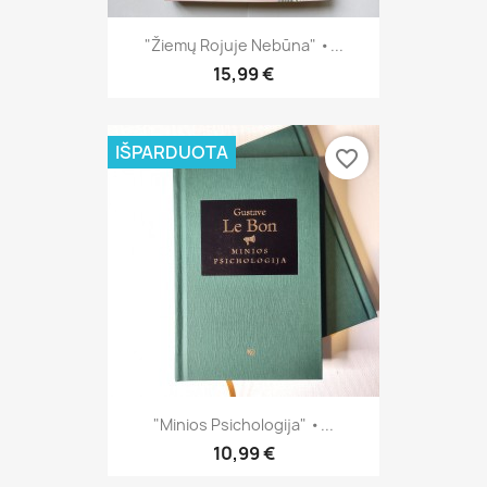
"Žiemų Rojuje Nebūna" •...
15,99 €
IŠPARDUOTA
favorite_border
"Minios Psichologija" •...
10,99 €