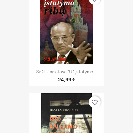
Saži Umalatova "Už Įstatymo...
24,99 €
favorite_border