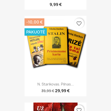
9,99 €
-10,00 €
favorite_border
PAKUOTĖ
N. Starikovas. Pilnas...
29,99 €
39,99 €
favorite_border