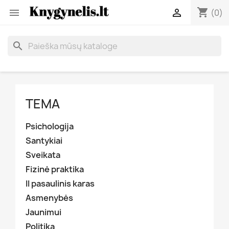
shopping_cart


(0)
search
TEMA
Psichologija
Santykiai
Sveikata
Fizinė praktika
II pasaulinis karas
Asmenybės
Jaunimui
Politika