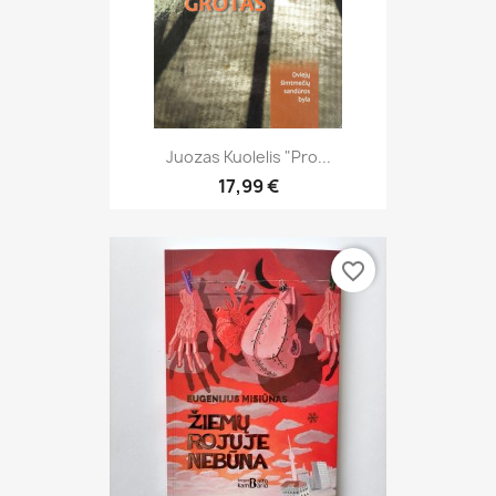
Juozas Kuolelis "Pro...
17,99 €
favorite_border