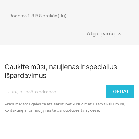
Rodoma 1-8 iš 8 prekės(-ių)
Atgal į viršų

Gaukite mūsų naujienas ir specialius
išpardavimus
Prenumeratos galėsite atsisakyti bet kuriuo metu. Tam tikslui mūsų
kontaktinę informaciją rasite parduotuvės taisyklėse.