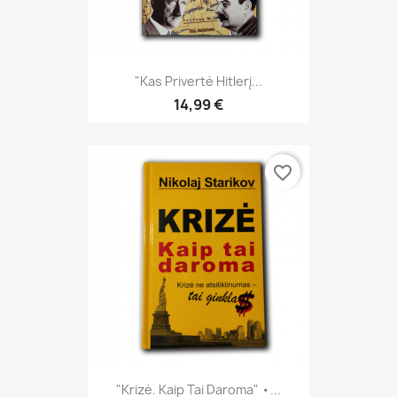
"Kas Privertė Hitlerį...
14,99 €
favorite_border
"Krizė. Kaip Tai Daroma" •...