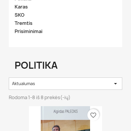
Karas
SKO
Tremtis
Prisiminimai
POLITIKA

Aktualumas
Rodoma 1-8 iš 8 prekės(-ių)
favorite_border