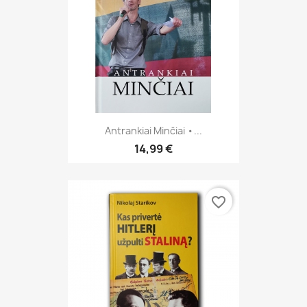
Antrankiai Minčiai •...
14,99 €
favorite_border